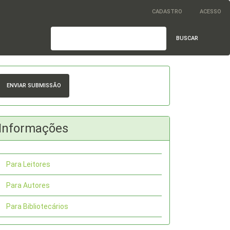
CADASTRO
ACESSO
BUSCAR
nviar
ubmissão
ENVIAR SUBMISSÃO
Informações
Para Leitores
Para Autores
Para Bibliotecários