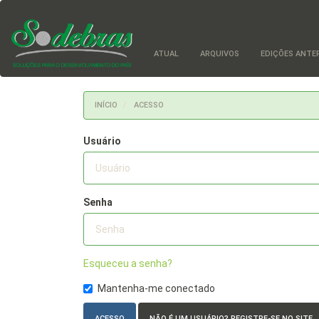
Navegação
Principal
Conteúdo
principal
ATUAL
ARQUIVOS
EDIÇÕES ANTERI
Barra
Lateral
INÍCIO
ACESSO
Usuário
Senha
Esqueceu a senha?
Mantenha-me conectado
ACESSO
NÃO É UM USUÁRIO? REGISTRE-SE NO SITE