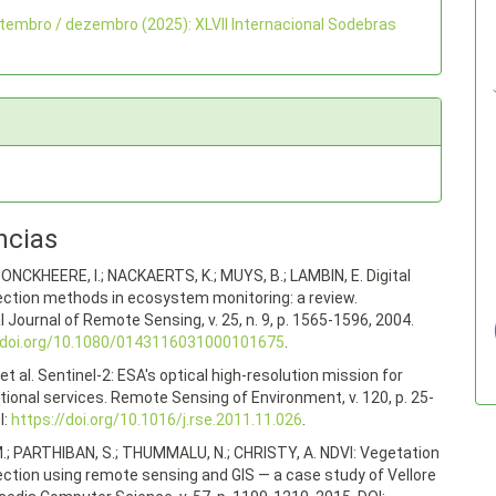
setembro / dezembro (2025): XLVII Internacional Sodebras
s
ncias
JONCKHEERE, I.; NACKAERTS, K.; MUYS, B.; LAMBIN, E. Digital
ction methods in ecosystem monitoring: a review.
l Journal of Remote Sensing, v. 25, n. 9, p. 1565-1596, 2004.
//doi.org/10.1080/0143116031000101675
.
t al. Sentinel-2: ESA's optical high-resolution mission for
ional services. Remote Sensing of Environment, v. 120, p. 25-
I:
https://doi.org/10.1016/j.rse.2011.11.026
.
M.; PARTHIBAN, S.; THUMMALU, N.; CHRISTY, A. NDVI: Vegetation
ction using remote sensing and GIS — a case study of Vellore