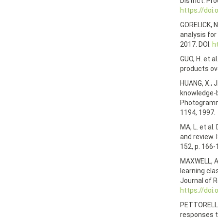
District. Pr
https://doi
GORELICK, N.
analysis for
2017. DOI:
h
GUO, H. et a
products ov
HUANG, X.; 
knowledge-b
Photogramme
1194, 1997.
MA, L. et al
and review.
152, p. 166-
MAXWELL, A.
learning cla
Journal of R
https://doi
PETTORELLI, 
responses to