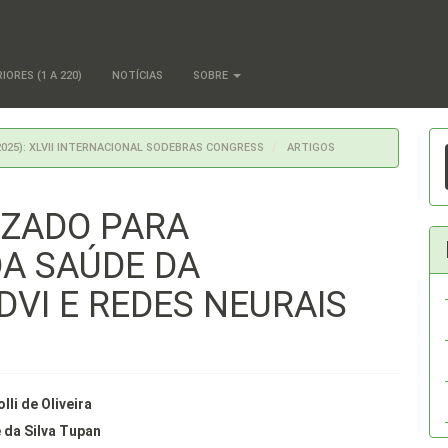
ORES (1 A 220)
NOTÍCIAS
SOBRE
E
2025): XLVII INTERNACIONAL SODEBRAS CONGRESS
ARTIGOS
S
IZADO PARA
A SAÚDE DA
VI E REDES NEURAIS
údo
lli de Oliveira
e da Silva Tupan