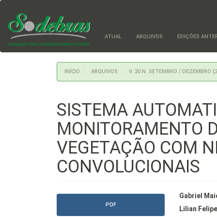
Navegação
Principal
Conteúdo
principal
ATUAL
ARQUIVOS
EDIÇÕES ANTERI
Barra
Lateral
INÍCIO
ARQUIVOS
V. 20 N. SETEMBRO / DEZEMBRO (
SISTEMA AUTOMAT
MONITORAMENTO D
VEGETAÇÃO COM ND
CONVOLUCIONAIS
Barra
Conte
Gabriel Maio
PDF
lateral
do
Lilian Felip