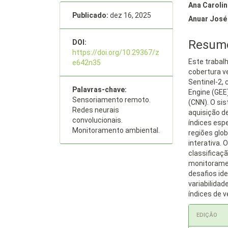
de
artigo
Ana Caroli
artigos
Publicado:
dez 16, 2025
princip
Anuar José
Resum
DOI:
https://doi.org/10.29367/z
Este trabal
e642n35
cobertura v
Sentinel-2,
Palavras-chave:
Engine (GEE
Sensoriamento remoto.
(CNN). O s
Redes neurais
aquisição de
convolucionais.
índices esp
Monitoramento ambiental.
regiões glo
interativa.
classificaç
monitorament
desafios id
variabilida
índices de 
Detalh
EDIÇÃO
do