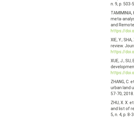
n. 9, p. 503-
TAMIMINIA, H
meta-analys
and Remote S
https://doi.
XIE, Y.; SHA
review. Journ
https://doi
XUE, J.; SU,
development
https://doi
ZHANG, C. et
urban land u
57-70, 2018.
ZHU, X. X. e
and list of
5, n. 4, p. 8