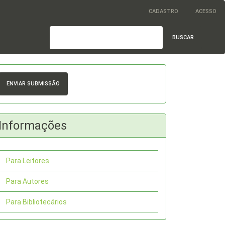
CADASTRO
ACESSO
BUSCAR
nviar
ubmissão
ENVIAR SUBMISSÃO
Informações
Para Leitores
Para Autores
Para Bibliotecários