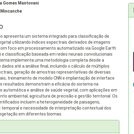
na Gomes Mantovani
al
 Mincanche
o
ho apresenta um sistema integrado para classificação de
egetal utilizando índices espectrais derivados de imagens
 com foco em processamento automatizado via Google Earth
) e classificação baseada em redes neurais convolucionais
istema implementa uma metodologia completa desde a
 dados até a análise final, incluindo o cálculo de múltiplos
ectrais, geração de amostras representativas de diversas
bais, treinamento de modelo CNN e implantação de interface
 Os resultados demonstram a eficácia do sistema na
ão automática e análise de saúde vegetal, com aplicações em
o ambiental, agricultura de precisão e gestão territorial. Os
entificados incluem a heterogeneidade de paisagens,
de temporal e necessidade de interpretação contextual dos
vegetação em diferentes biomas.
es