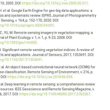
510, 2005. DOI:
https://doi.org/10.1016/j.tree.2005.05.011
.
. et al. Google Earth Engine for geo-big data applications: a
is and systematic review. ISPRS Journal of Photogrammetry
ensing, v. 164, p. 152-170, 2020. DOI:
org/10.1016/j.isprsjprs.2020.04.001
.
, Z.; YU, M. Remote sensing imagery in vegetation mapping: a
al of Plant Ecology, v. 1, n. 1, p. 9-23, 2008. DOI:
.org/10.1093/jpe/rtm005
.
 B. Significant remote sensing vegetation indices: A review of
s and applications. Journal of Sensors, 2017, 1353691. DOI:
.org/10.1155/2017/1353691
.
 al. An object-based convolutional neural network (OCNN) for
se classification. Remote Sensing of Environment, v. 216, p.
 DOI:
https://doi.org/10.1016/j.rse.2018.06.034
.
t al. Deep learning in remote sensing: a comprehensive review
 resources. IEEE Geoscience and Remote Sensing Magazine, v.
-36, 2017. DOI:
https://doi.org/10.1109/MGRS.2017.2762307
.