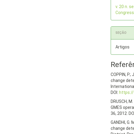
artigo
v. 20 n. 
Congres
SEÇÃO
Artigos
Referê
COPPIN, P.; 
change dete
Internationa
DOI:
https:
DRUSCH, M. e
GMES operat
36, 2012. DO
GANDHI, G. 
change dete