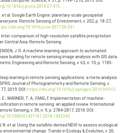
ocedia Computer Science, v. 57, p. 1199-1210, 2015. DOI:
.org/10.1016/j.procs.2015.07.415
.
 et al. Google Earth Engine: planetary-scale geospatial
 everyone. Remote Sensing of Environment, v. 202, p. 18-27,
ttps://doi.org/10.1016/j.rse.2017.06.031
.
l. Inter-comparison of high-resolution satellite precipitation
er Central Asia. Remote Sensing.
JENSEN, J. R. A machine-learning approach to automated
ase building for remote sensing image analysis with GIS data.
tric Engineering and Remote Sensing, v. 63, n. 10, p. 1185-
. Deep learning in remote sensing applications: a meta-analysis
 ISPRS Journal of Photogrammetry and Remote Sensing, v.
177, 2019. DOI:
https://doi.org/10.1016/j.isprsjprs.2019.04.015
.
 E.; WARNER, T. A.; FANG, F. Implementation of machine-
ssification in remote sensing: an applied review. International
emote Sensing, v. 39, n. 9, p. 2784-2817, 2018. DOI:
.org/10.1080/01431161.2018.1433343
N. et al. Using the satellite-derived NDVI to assess ecological
 environmental change. Trends in Ecology & Evolution, v. 20,